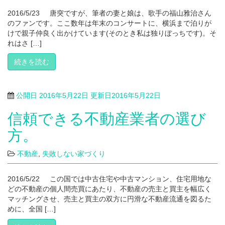
2016/5/23 唐突ですが、筆者の妻と娘は、歌手の福山雅治さん
のファンです。ここ数年は年末のコンサートに、横浜まで泊りが
けで親子仲良く出かけています(そのとき私は独りぼっちです)。そ
れはさ […]
続きを読む
公開日
2016年5月22日
更新日
2016年5月22日
信頼できる不動産業者の選び
方。
不動産
,
失敗しない家づくり
2016/5/22 この国では中古住宅や中古マンション、住宅用地な
どの不動産の個人間売買にあたり、不動産の売主と買主を幅広く
マッチングさせ、売主と買主の双方に円滑な不動産流通を図るた
めに、全国 […]