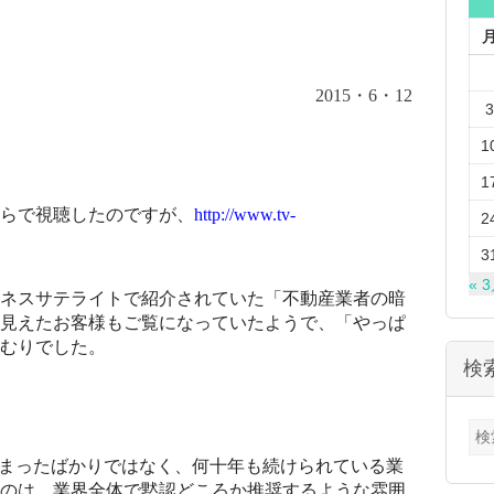
2015
・
6
・
12
3
1
1
ちらで視聴したのですが、
http://www.tv-
2
3
« 
ネスサテライトで紹介されていた「不動産業者の暗
見えたお客様もご覧になっていたようで、「やっぱ
むりでした。
検
検
索:
始まったばかりではなく、何十年も続けられている業
のは、業界全体で黙認どころか推奨するような雰囲