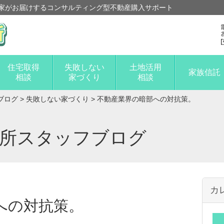
家がお届けするコンサルティング型不動産購入サポート
住宅取得
失敗しない
土地活用
家族信託
相談
家づくり
相談
ブログ
>
失敗しない家づくり
>
不動産業界の暗部への対抗策。
談所スタッフブログ
カ
への対抗策。