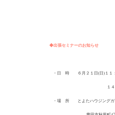
◆出張セミナーのお知らせ
・日 時 ６月２１日
(
日
)
１１
１４：００～１
・場 所 とよたハウジングガ
豊田市秋葉町
4