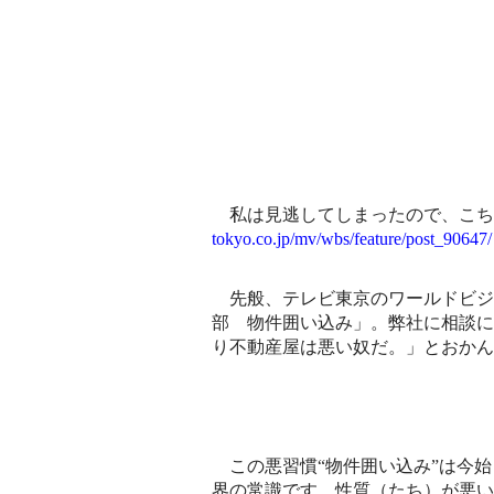
私は見逃してしまったので、こ
tokyo.co.jp/mv/wbs/feature/post_90647/
先般、テレビ東京のワールドビジ
部 物件囲い込み」。弊社に相談に
り不動産屋は悪い奴だ。」とおかん
この悪習慣“物件囲い込み”は今
界の常識です。性質（たち）が悪い