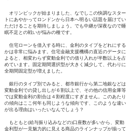
オリンピックが始まりました、なでしこの快調なスター
トにあやかってロンドンから日本へ明るい話題を届けてい
ただけることを期待しましょう。でも中継が深夜なので睡
眠不足との戦いが悩みの種です。
住宅ローンを借入する時に、金利のタイプをどれにする
かは非常に悩みます。住宅金融支援機構の直近のデータに
よると、相変わらず変動金利での借り入れが半数以上を占
めています。固定期間選択型が大きく減少して、代わりに
全期間固定型が増えました。
銀行のタイプ別でみると、都市銀行から第二地銀などは
変動金利での貸し出しが６割以上で、その他の信用金庫等
では変動金利の割合は４割程度にすぎません。このあたり
の傾向はここ何年も同じような傾向です、このような違い
が出る理由はいったいなんでしょう？
もともと
(
給与振り込みなどの
)
口座数が多いから、変動
金利型が一見魅力的に見える商品のラインナップが揃って