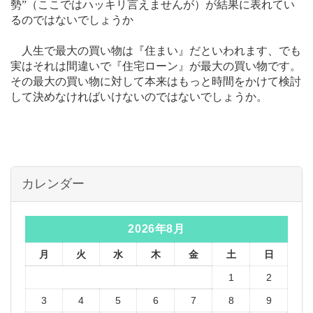
勢”（ここではハッキリ言えませんが）が結果に表れてい
るのではないでしょうか
人生で最大の買い物は『住まい』だといわれます、でも
実はそれは間違いで『住宅ローン』が最大の買い物です。
その最大の買い物に対して本来はもっと時間をかけて検討
して決めなければいけないのではないでしょうか。
カレンダー
2026年8月
月
火
水
木
金
土
日
1
2
3
4
5
6
7
8
9