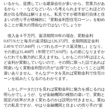
いるから、提携している建築会社が多いから、営業力があ
るから・・・などなどいろいろ考えられますがこれほどの
差が出る理由は解りません、私見ですが都市銀行自体と住
まいの売り手が積極的に『変動金利型住宅ローン』を勧め
ることが最大の理由なのではないでしょうか
借入金４千万円、返済期間
30
年の場合、変動金利
0.875
％だと毎月の返済額は
126,372
円、全期間固定金利
2.49
％で
157,840
円（いづれもボーナス返済無し）となり、
その差は
31,468
円（年間で
377,616
円）もの差になりますか
らだれでも魅力的に見えますね。しかもこの
15
年はほとん
ど金利が変動していないので、その間に限った話であれば
間違いなく変動金利型の方が“お得”だったということは間
違いありません、そんなデータを見れば変動金利で住宅ロ
ーンを組みたくなるのもわかります。
しかしデータだけを見れば変動金利に魅力を感じるのは
明らかでしょうが、なぜ金融機関の種類の違いで、変動と
固定の比率が大きく変わるのかは説明が付きません。重ね
ての私見ですが、やはり金融機関と住まいの売り手の“姿