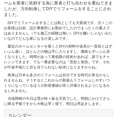
ームを業者に依頼する為に業者と打ち合わせを重ねてきま
したが、方向転換してDIYでリフォームをすることにされ
ました。
DIYでリフォームをすることは私としても大賛成です。元々この
お客様は以前、設計事務所にお勤めでしたのでまったくの素人で
はありませんし（でも施工の経験は無い）DIYが嫌いじゃないみた
いなのでどんな家になるか楽しみです。
最近のホームセンターを覗くとDIYの材料や道具が一昔前とはず
いぶん違い、ほとんどの物は手に入りますし、価格もずいぶん安
くなりました。時間があって最低限の技術があれば、誰でもチャ
レンジできます、でも一番必要なのは『意欲と覚悟』です、それ
が中途半端だと目も当てられない結末になりますからね。
将来は日本も多少のリフォームは自分でする時代が来るかもし
れませんね、そうするとこれからの新築もリフォームしやすいつ
くりになっているほうが財産価値が高く評価されるようになるか
もしれません。
当地岡崎の今日は雪が時々振る天気でした、明朝にかけてさら
に降る予報ですから今晩は早く寝て、明日は早起きします。
カレンダー