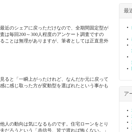
最
最近のシェアに戻っただけなので、全期間固定型が
査は毎回
200
～
300
人程度のアンケート調査ですの
ることは無理がありますが、筆者としては正直意外
見ると「一瞬上がったけれど、なんだか元に戻って
感に感じ取った方が変動型を選ばれたという事かも
ア
他人の動向は気になるものです。住宅ローンをとり
夫だろうという「赤信号、皆で渡れば怖くない。」