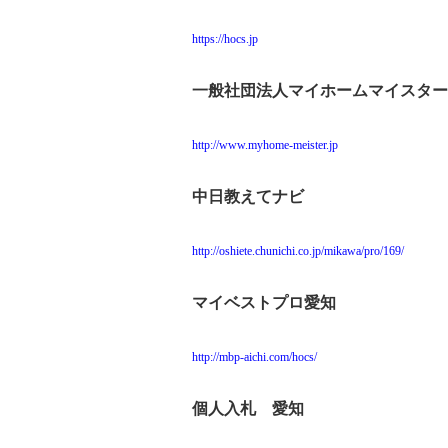
https://hocs.jp
一般社団法人マイホームマイスター
http://www.myhome-meister.jp
中日教えてナビ
http://oshiete.chunichi.co.jp/mikawa/pro/169/
マイベストプロ愛知
http://mbp-aichi.com/hocs/
個人入札 愛知