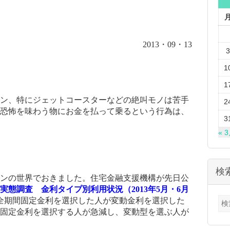
2013
・
09
・
13
3
1
1
ン、特にジェットコースターなどの絶叫モノは苦手
2
恐怖を味わう物にお金を払って乗るという行為は、
3
« 
検
ンの世界でおきました。住宅金融支援機構が先日公
実態調査 金利タイプ別利用状況（2013
年5
月・6
月
検
全期間固定金利を選択した人が変動金利を選択した
索:
固定金利を選択する人が急減し、変動型を選ぶ人が