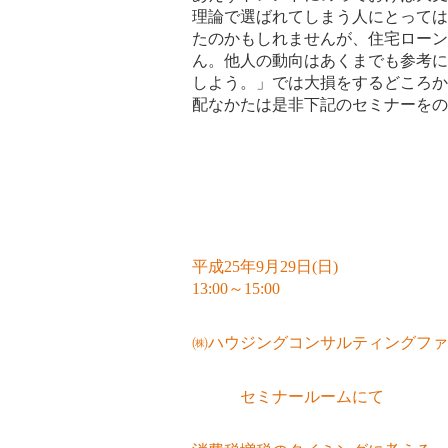
理論で選ばれてしまう人にとっては
たのかもしれませんが、住宅ローン
ん。他人の動向はあくまでも参考に
しよう。」では大損をするどころか
配なかたは是非下記のセミナーをの
平成
25
年
9
月
29
日
(
日
)
13:00
～
15:00
㈱ハウジングコンサルティングファ
セミナールームにて