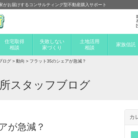
家がお届けするコンサルティング型不動産購入サポート
住宅取得
失敗しない
土地活用
家族信託
相談
家づくり
相談
ブログ
>
動向
>
フラット35のシェアが急減？
談所スタッフブログ
カ
ェアが急減？