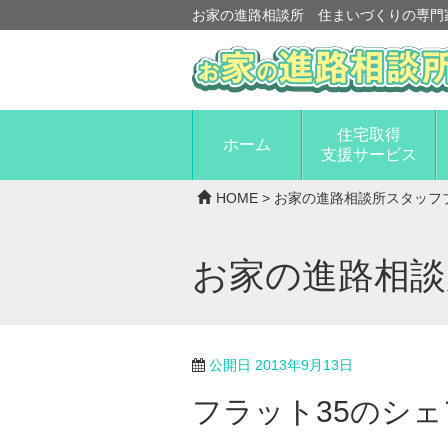
お家の進路相談所 住まいづくりの専門
住宅取得
ホーム
支援サービス
HOME
>
お家の進路相談所スタッフ
お家の進路相
公開日
2013年9月13日
フラット35のシ