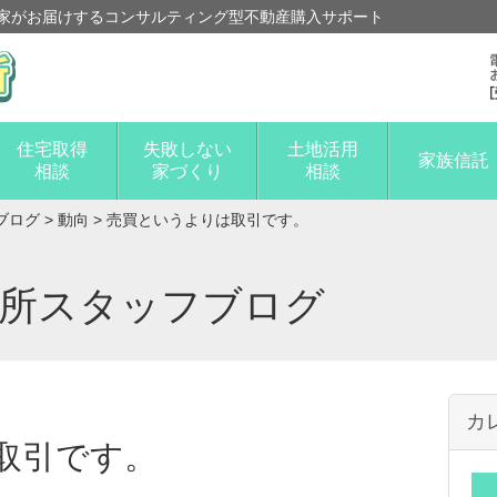
家がお届けするコンサルティング型不動産購入サポート
住宅取得
失敗しない
土地活用
家族信託
相談
家づくり
相談
ブログ
>
動向
>
売買というよりは取引です。
談所スタッフブログ
カ
取引です。