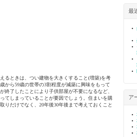
最
えるときは、つい建物を大きくすること
(
増築
)
を考
歳から
59
歳の世帯の
3
割程度が減築に興味をもって
が終了したことにより子供部屋が不要になるなど、
ア
ってしまっていることが要因でしょう。住まいを購
取りだけでなく、
20
年後30年後まで考えておくこと