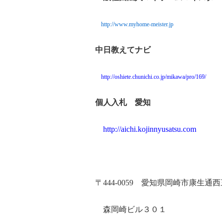
http://www.myhome-meister.jp
中日教えてナビ
http://oshiete.chunichi.co.jp/mikawa/pro/169/
個人入札 愛知
http://aichi.kojinnyusatsu.com
〒
444-0059
愛知県岡崎市康生通西
森岡崎ビル３０１