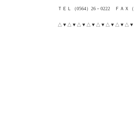
ＴＥＬ（
0564
）
26
－
0222
ＦＡＸ（
△▼△▼△▼△▼△▼△▼△▼△▼