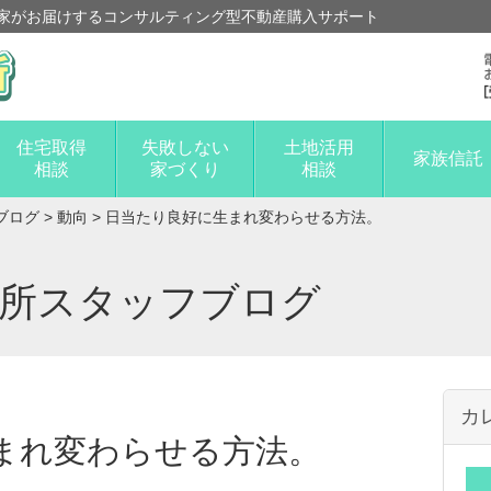
家がお届けするコンサルティング型不動産購入サポート
住宅取得
失敗しない
土地活用
家族信託
相談
家づくり
相談
ブログ
>
動向
>
日当たり良好に生まれ変わらせる方法。
談所スタッフブログ
カ
まれ変わらせる方法。