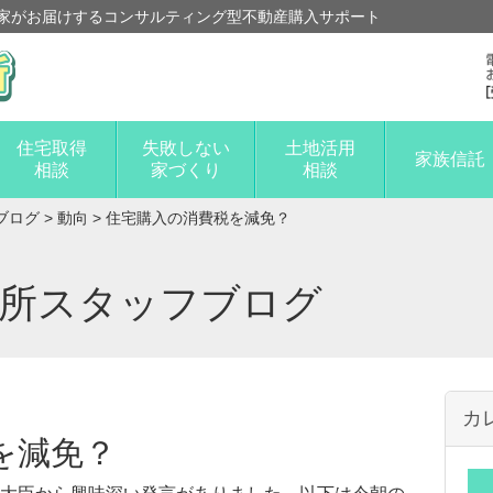
家がお届けするコンサルティング型不動産購入サポート
住宅取得
失敗しない
土地活用
家族信託
相談
家づくり
相談
ブログ
>
動向
>
住宅購入の消費税を減免？
談所スタッフブログ
カ
を減免？