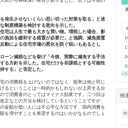
大臣から興味深い発言がありました、以下は今朝の
担を発生させないくらい思い切った対策を取る」と述
な制度構築を検討する意向を示した。
3
住宅は人生で最も大きな買い物。増税した場合、影
の負担を緩和する措置が必要だ」と強調。減免措置
1
反動による住宅市場の悪化を防ぐ狙いもあるとし
1
ローン減税などを挙げ「今後、実際に減免する手法
2
する方針を示した。住宅だけを非課税とする可能性
3
持する」と否定した。
« 
宅の消費税を上げないのではなく、税率は他と同じ
げるということは一時的かもしれないが上昇する分
ので消費者のとってはマイナス効果です。二つ目は
検
改正などの方法を検討しているということですが、
の金額が低い人には不公平な方法です、国内消費を
検
額を増やすことを推奨するのはいかがなものでしょ
索: