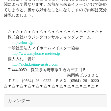
関によって異なります。名前から来るイメージだけで決め
てしまうと、後から残念なことになりますので内容は充分
確認しましょう。
△▼△▼△▼△▼△▼△▼△▼△▼△▼△▼△▼△▼
株式会社ハウジングコンサルティングファーム
https://hocs.jp
一般社団法人マイホームマイスター協会
http://www.myhome-meister.jp
個人入札 愛知
http://aichi.kojinnyusatsu.com
〒
444-0059
愛知県岡崎市康生通西三丁目５
森岡崎ビル３０１
ＴＥＬ（
0564
）
26
－
0222
ＦＡＸ（
0564
）
26
－
0220
△▼△▼△▼△▼△▼△▼△▼△▼△▼△▼△▼△▼
カレンダー