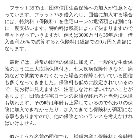
フラット
35
では、団体信用生命保険への加入が任意とな
っています。フラット
35
を借入れし、団信に加入する場合
には、特約料（保険料）を住宅ローンの返済額とは別に年
に一度支払います。特約料は残高によって決まりますので
年々下がっていきますが、例えば
3000
万円を
35
年返済 借
入金利
2.6
％で試算すると保険料は総額で
220
万円と高額に
なります。
最近では、通常の団信の保障に加えて、一般的な生命保
険のように三大疾病保障付き、七大疾病保障付きなど、病
気などで就業できなくなった場合の保障も付いている団信
も多くなってきました。保険料も低めに設定されているの
で一見お得に見えますが、注意しなければいけないことが
あります。団信は住宅ローンの返済が終わると当然に保障
も切れます、その時は年齢も上昇しているので代わりの保
険に加入できなかったり、加入できても保険料が高額にな
る事もありますので、他の保険とのバランスを考えなけれ
ばいけません。
似たような名前の団信でも、補償内容も保険料も金融機