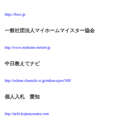
https://hocs.jp
一般社団法人マイホームマイスター協会
http://www.myhome-meister.jp
中日教えてナビ
http://oshiete.chunichi.co.jp/mikawa/pro/169/
個人入札 愛知
http://aichi.kojinnyusatsu.com