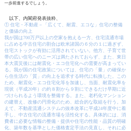
一歩前進するでしょう。
以下、内閣府発表抜粋、
① 住宅・不動産－「広くて、耐震、エコな」住宅の整備
と価値の向上
我が国は
700
万戸以上の空家を抱える一方、住宅流通市場
に占める中古住宅の割合は欧米諸国の６分の１に過ぎず、
住宅ストックが有効に活用されていない。他方、子育て世
帯の広い住宅へのニーズは満たされておらず、また、東日
本大震災後には耐震化・エコ住宅化への需要が高まってい
る。我が国の住宅政策については、住宅の「量」の確保か
ら住生活の「質」の向上を追求する時代に転換した。この
ため、耐震化・エコ住宅化等を加速し、当面、耐震化率を
現状（平成
20
年）の約８割から９割にできるだけ早期に近
づけられるよう環境を整備する。また、老朽化マンション
の建替え、改修の円滑化のため、総合的な取組を行う。加
えて、不動産流通システムの抜本改革に平成
24
年度中に着
手し、中古住宅の流通市場を活性化する。具体的には、消
費者に必要な情報の整備・提供や住宅の性能・品質の明確
化、築年数を基準とした価格査定手法の見直し、それに必