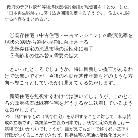
政府のデフレ脱却等経済状況検討会議が報告書をまとめました、
「日本再生戦略」に盛り込み閣議決定するそうです。住まいに関
する内容をまとめると、
①既存住宅（中古住宅・中古マンション）の耐震化率を
現状の
8
割から
9
割へ早期に向上させる
②既存住宅の流通市場の活性化に着手
③高齢者の住み替え需要の拡大
といったところでしょうか。特に目新しい提言があるわ
けでは無いですが、今後の不動産関連産業をどのような方
向へ導こうとしているかは見えてくる気がします。
新築住宅を無視するわけでは無いでしょうが、このとこ
ろの政府発表は既存住宅をどうするかに執着しているよう
な気がします。
今、既に有るもの（既存住宅）を活用することに対して、私は賛
成の立場です。新築第一主義の日本では、既存住宅の見直しは一
筋縄ではいかないでしょうが、誰が見ても公平で解り易い基準を
行政がつくることができれば、既存住宅の流通の活性化は大きく