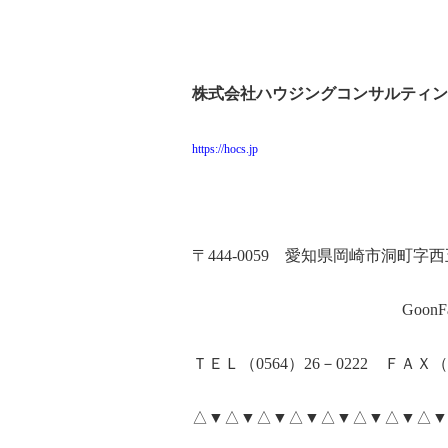
株式会社ハウジングコンサルティン
https://hocs.jp
〒
444-0059
愛知県岡崎市洞町字西
GoonFa
ＴＥＬ（
0564
）
26
－
0222
ＦＡＸ（
△▼△▼△▼△▼△▼△▼△▼△▼