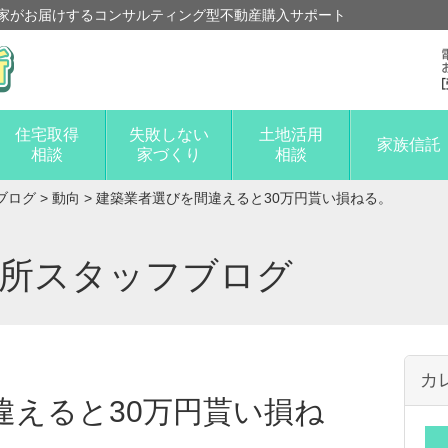
家がお届けするコンサルティング型不動産購入サポート
住宅取得
失敗しない
土地活用
家族信託
相談
家づくり
相談
ブログ
>
動向
>
建築業者選びを間違えると30万円貰い損ねる。
談所スタッフブログ
カ
違えると30万円貰い損ね