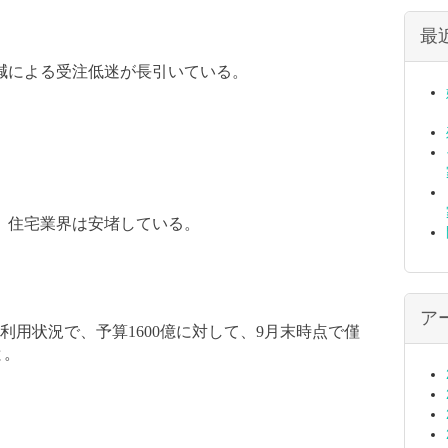
最
減による受注低迷が長引いている。
。
、住宅業界は安堵している。
ア
利用状況で、予算
1600
億に対して、
9
月末時点で僅
と。