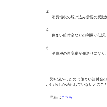
①
消費増税の駆け込み需要の反動
②
住まい給付金などの利用が低調
③
消費税の再増税が先送りになり
興味深かったのは住まい給付金の
か
1.2
％しか消化していないとのこ
詳細は
こ
ち
ら