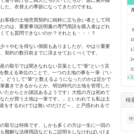
で通り抜けるご婦人たちのいでたちが、急に紫外線
した、衣替えの季節になってきたのですね。
お客様の土地売買契約に純粋に立ち合い者として同
たのは、重要事項説明書の専門用語を購入者はどれ
3
くても質問できないのか？それとも・・・？
1
少々やむを得ない側面もありましたが、やはり重要
1
、契約の数日前までに済ませておくべくです。
2
産の取引では聞きなれない言葉として“筆”という言
3
地を数える単位のことで、一つの土地の事を一筆（“い
« 
す。どうして“筆”と数えるようになったのかは定かで
筆書きできるからとか、明治時代の土地を管理した
いたからとか諸説あるようです）大抵の方は初めて
なたが買う土地は一筆です。」といわれても私は土
検
書道をするわけでは無いのだけど～、と戸惑われるで
検
索:
の取引は特殊です、しかも多くの方は一生に一回の
も難解な法律用語などもご説明をしなければいけま