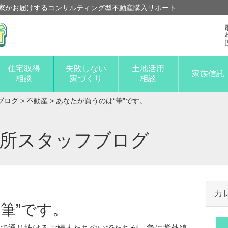
家がお届けするコンサルティング型不動産購入サポート
住宅取得
失敗しない
土地活用
家族信託
相談
家づくり
相談
ブログ
>
不動産
>
あなたが買うのは“筆”です。
談所スタッフブログ
カ
筆”です。