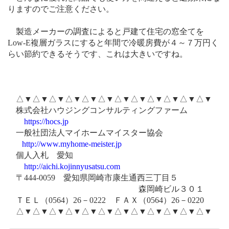
りますのでご注意ください。
製造メーカーの調査によると戸建て住宅の窓全てを
Low-E
複層ガラスにすると年間で冷暖房費が４～７万円く
らい節約できるそうです、これは大きいですね。
△▼△▼△▼△▼△▼△▼△▼△▼△▼△▼△▼△▼
株式会社ハウジングコンサルティングファーム
https://hocs.jp
一般社団法人マイホームマイスター協会
http://www.myhome-meister.jp
個人入札 愛知
http://aichi.kojinnyusatsu.com
〒
444-0059
愛知県岡崎市康生通西三丁目５
森岡崎ビル３０１
ＴＥＬ（
0564
）
26
－
0222
ＦＡＸ（
0564
）
26
－
0220
△▼△▼△▼△▼△▼△▼△▼△▼△▼△▼△▼△▼