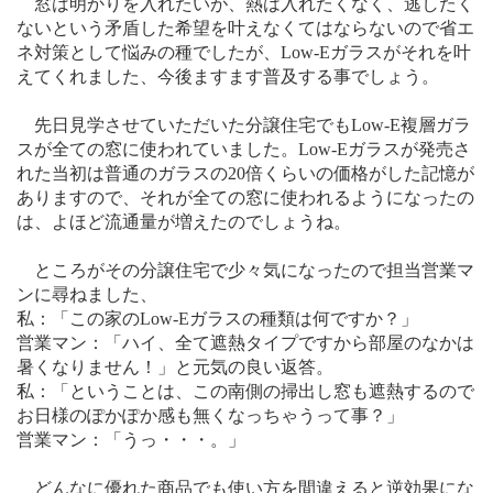
窓は明かりを入れたいが、熱は入れたくなく、逃したく
ないという矛盾した希望を叶えなくてはならないので省エ
ネ対策として悩みの種でしたが、
Low-E
ガラスがそれを叶
えてくれました、今後ますます普及する事でしょう。
先日見学させていただいた分譲住宅でも
Low-E
複層ガラ
スが全ての窓に使われていました。
Low-E
ガラスが発売さ
れた当初は普通のガラスの
20
倍くらいの価格がした記憶が
ありますので、それが全ての窓に使われるようになったの
は、よほど流通量が増えたのでしょうね。
ところがその分譲住宅で少々気になったので担当営業マ
ンに尋ねました、
私：「この家の
Low-E
ガラスの種類は何ですか？」
営業マン：「ハイ、全て遮熱タイプですから部屋のなかは
暑くなりません！」と元気の良い返答。
私：「ということは、この南側の掃出し窓も遮熱するので
お日様のぽかぽか感も無くなっちゃうって事？」
営業マン：「うっ・・・。」
どんなに優れた商品でも使い方を間違えると逆効果にな