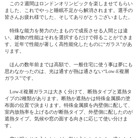
この２週間はロンドンオリンピックを楽しませてもらい
ました、これでやっと睡眠不足から解消されます。選手の
皆さんお疲れ様でした、そしてありがとうございました。
特殊な能力を努力のたまもので成長させる人間とは違
い、建物の性能はそれを選択するだけで得ることができま
す。近年で性能が著しく高性能化したものに“ガラス”があ
ります。
ほんの数年前までは高額で、一般住宅に使う事は夢にも
思わなかったのは、光は通すが熱は通さない“
Low-E
複層
ガラス”です。
Low-E
複層ガラスは大きく分けて、断熱タイプと遮熱タ
イプの
2
種類があります。断熱か遮熱かは特殊金属膜の塗
布面の位置で決まります。特殊金属膜を内壁側に配して、
室内放熱率を上げるのが断熱タイプ、外壁側に配したのが
遮熱タイプ。気候や窓の面する向きに応じて使い分けま
す。