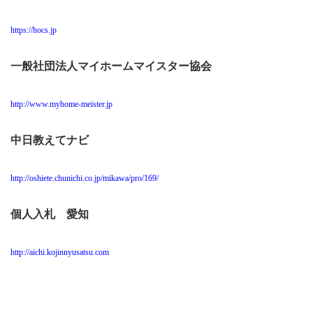
https://hocs.jp
一般社団法人マイホームマイスター協会
http://www.myhome-meister.jp
中日教えてナビ
http://oshiete.chunichi.co.jp/mikawa/pro/169/
個人入札 愛知
http://aichi.kojinnyusatsu.com