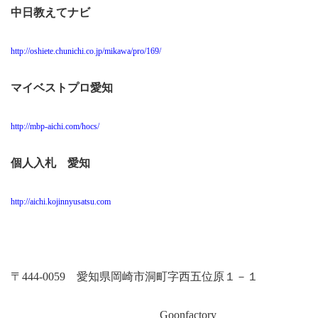
中日教えてナビ
http://oshiete.chunichi.co.jp/mikawa/pro/169/
マイベストプロ愛知
http://mbp-aichi.com/hocs/
個人入札 愛知
http://aichi.kojinnyusatsu.com
〒
444-0059
愛知県岡崎市洞町字西五位原１－１
Goonfactory