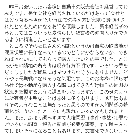
昨日お会いしたお客様は自動車の販売会社を経営してお
みえです。長年会社を経営されているだけあって“会社と
はどう有るべきか”という面での考え方は実績に裏づけさ
れたとてもためになるお話を頂戴しました、新米経営者の
私としてはこういった素晴らしい経営者の仲間入りができ
るように精進したいと思います。
ところでその社長さんの相談というのは自宅の隣接地が
廃屋状態に長年なっているのでどうにかならないか、でき
ればきれいにしてもらって購入したいとの事でした、とこ
ろがその隣地の所有者は現在行方不明です、いろいろ手を
尽くしましたが簡単には見つけられそうにありません、ど
うやら長期戦になりそうな気配です。このお客様に限らず
当社では不動産を購入する際にはできるだけ物件の周囲の
状況を把握するように調査をいたしますが、この例のよう
に所有者が不明なことは意外に多くあります、以前はあま
りそのようなことは無かったと思うのですが人間関係の希
薄化がこういったところにも現れているのかもしれませ
ん。また、あまり調べすぎて人権問題（事件･事故･犯罪な
どいろいろ調査・報告に配慮が必要な事案）まで踏み入っ
てしまいそうになることもあります、文書化できないよう