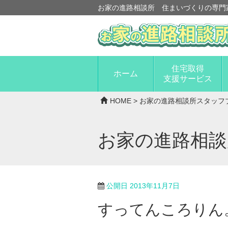
お家の進路相談所 住まいづくりの専門
住宅取得
ホーム
支援サービス
HOME
>
お家の進路相談所スタッフ
お家の進路相
公開日
2013年11月7日
すってんころりん