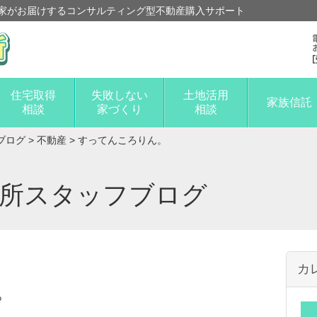
家がお届けするコンサルティング型不動産購入サポート
住宅取得
失敗しない
土地活用
家族信託
相談
家づくり
相談
ブログ
>
不動産
>
すってんころりん。
談所スタッフブログ
カ
。