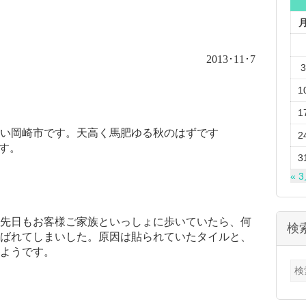
2013
･
11
･
7
3
1
1
い岡崎市です。天高く馬肥ゆる秋のはずです
2
す。
3
« 
先日もお客様ご家族といっしょに歩いていたら、何
検
ばれてしまいした。原因は貼られていたタイルと、
ようです。
検
索: