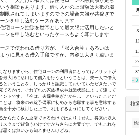
く、「夫だけの収入では住宅ローンの融資額が足ら
いう相談もあります、借り入れの上限額は大抵の場
制限されてしまいますのでその場合夫婦が共稼ぎで
ーンを申し込むケースがあります。
住宅ローン控除を世帯として最大限に活用したいと
3
ーンを申し込むといったケースもよく耳にします
1
ースで使われる借り方が、「収入合算」あるいは
1
ように見える借入手段ですが、内容は大きく違いま
2
くなりますから、住宅ローンの利用者にとってはメリットが
3
を最大限に活用して借入を行うということは、夫一人で借入
« 
るということを、しっかりと認識しておいていただきたいで
充てるかは、それぞれの家族構成や就業状態によって違って
イントです。「今は、夫婦共稼ぎだから…」といったことだ
ことは、将来の破綻予備軍に初めから志願する事を意味する
検
画を十分に検討した上で、利用するようにしてください。
るからたくさん返済できるわけではありません。将来の収入
検
リスクまで背負うわけですからさらに大変です、でもこれを
索:
ば悪くは無いかも知れませんけどね。