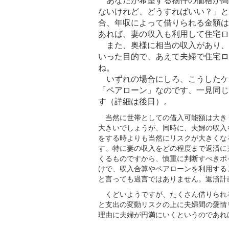
あなたが希望する物件の価格が高
ないけれど、どうすればいい？」と
合、年収によって借りられる金額は
あれば、妻の収入も利用して住宅ロ
また、奥様に相当の収入があり、
いった目的で、あえて夫婦で住宅ロ
ね。
いずれの場合にしろ、こうしたケ
「ペアローン」なのです、一見同じ
す（詳細は後日）。
当然に世帯としての借入可能額は大き
大きいでしょうが、同時に、夫婦の収入
をする時よりも当然にリスクが大きくな
す、特に妻の収入をどの程度まで返済に
くるものですから、慎重に判断すべきポ
けで、収入合算やペアローンを利用する
と言っても過言ではありません。返済計
くどいようですが、たくさん借りられ
と支出の変動リスクの上に夫婦間の愛情
理由に夫婦が円満にいくというのであれ