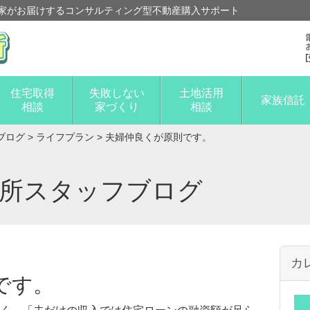
家がお届けするコンサルティング型不動産購入サポート
住宅取得
失敗しない
土地活用
家族信託
相談
家づくり
相談
ブログ
>
ライフプラン
>
夫婦仲良くが原則です。
談所スタッフブログ
カ
です。