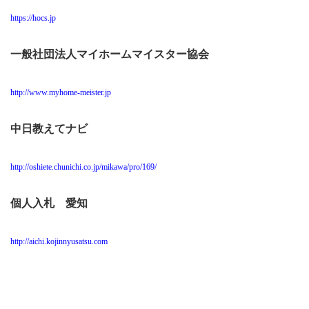
https://hocs.jp
一般社団法人マイホームマイスター協会
http://www.myhome-meister.jp
中日教えてナビ
http://oshiete.chunichi.co.jp/mikawa/pro/169/
個人入札 愛知
http://aichi.kojinnyusatsu.com