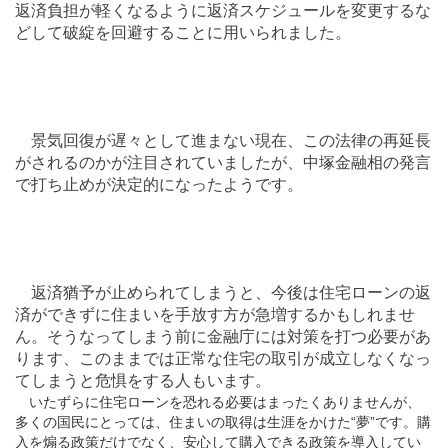
返済負担が軽くなるように返済スケジュールを変更するな
どして破綻を回避することに用いられました。
景気回復が遅々として進まない現在、この法律の再延長
がされるのかが注目されていましたが、中塚金融相の発言
で打ち止めが決定的になったようです。
返済猶予が止められてしまうと、今後は住宅ローンの返
済ができずに住まいを手放す方が急増するかもしれませ
ん。そうなってしまう前に金融庁には対策を打つ必要があ
ります、このままでは正常な住宅の取引が成立しなくなっ
てしまうと危惧をする人もいます。
いたずらに住宅ローンを恐れる必要はまったくありませんが、
多くの国民にとっては、住まいの取得は生涯をかけた“夢”です。購
入を煽る政策だけでなく、安心して購入できる政策を導入してい