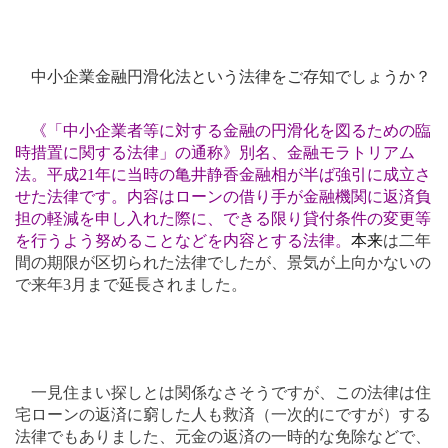
中小企業金融円滑化法という法律をご存知でしょうか？
《「中小企業者等に対する金融の円滑化を図るための臨
時措置に関する法律」の通称》別名、金融モラトリアム
法。平成
21
年に当時の亀井静香金融相が半ば強引に成立さ
せた法律です。内容はローンの借り手が金融機関に返済負
担の軽減を申し入れた際に、できる限り貸付条件の変更等
を行うよう努めることなどを内容とする法律。
本来
は二年
間の期限が区切られた法律でしたが、景気が上向かないの
で来年
3
月まで延長されました。
一見住まい探しとは関係なさそうですが、この法律は住
宅ローンの返済に窮した人も救済（一次的にですが）する
法律でもありました、元金の返済の一時的な免除などで、